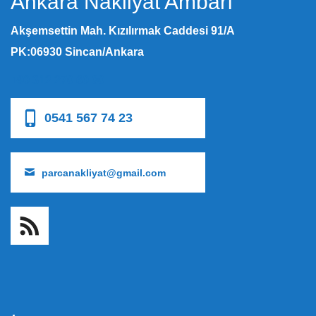
Ankara Nakliyat Ambarı
Akşemsettin Mah. Kızılırmak Caddesi 91/A
PK:06930 Sincan/Ankara
+90 312 270 60 00
0541 567 74 23
parcanakliyat@gmail.com