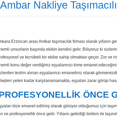
 Ambar Nakliye Taşımacılı
nkara Erzincan arası Ambar taşımacılık firması olarak yılların get
nemli unsurların başında ekibin kendisi gelir. Biliyoruz ki sizler
rofesyonel ve tecrübeli bir ekibe sahip olmaktan geçer. Zor ve ris
nemli konu değer verdiğiniz eşyalarınızı kime emanet edeceğiniz
izlerden teslim alınan eşyalarınızı emanetiniz olarak görmemizdir.
alepleri yeteri kadar karşılanamamakta, eşyaları zarar görüp hasa
VE PROFESYONELLİK ÖNCE 
eşyaları bize emanet edilmiş olarak görüyor olduğumuz için taşıma
n ve profesyonellik önce gelir. Yılların getirdiği birikim ile taşın