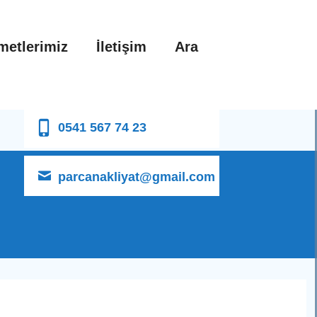
metlerimiz
İletişim
Ara
0541 567 74 23
parcanakliyat@gmail.com