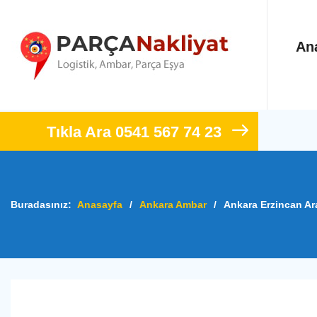
An
Tıkla Ara 0541 567 74 23
Buradasınız:
Anasayfa
/
Ankara Ambar
/
Ankara Erzincan Ar