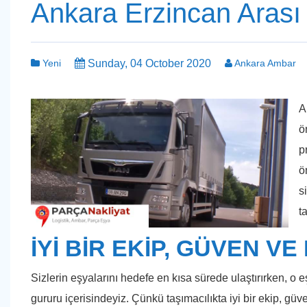
Ankara Erzincan Arası
Yeni
Sunday, 04 October 2020
Ankara Ambar
A
ö
p
ö
s
t
İYİ BİR EKİP, GÜVEN 
Sizlerin eşyalarını hedefe en kısa sürede ulaştırırken, o 
gururu içerisindeyiz. Çünkü taşımacılıkta iyi bir ekip, güve