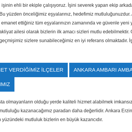
 işinin ehli bir ekiple çalışıyoruz. İşini severek yapan ekip arkad
ir. Bu yüzden önceliğimiz eşyalarınız, hedefimiz mutluluğunuzdur
ğı, emanet ettiğiniz tüm eşyalarınızın zamanında ve güvenle yeni
iyat ailesi olarak bizlerin ilk amacı sizleri mutlu edebilmekt
eçmişimiz sizlere sunabileceğimiz en iyi referans olmaktadır. İ
ET VERDİĞİMİZ İLÇELER
ANKARA AMBARI AMBA
IMIZ
sta olmayanların olduğu yerde kaliteli hizmet alabilmek imkansız
n mutluluğu kazanacağımız paradan daha değerlidir. Ankara Erzin
rin yüzündeki mutluluk bizlerin en büyük kazancıdır.